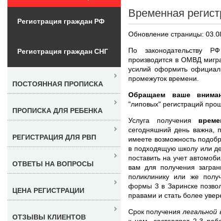
Временная регист
Регистрация граждан РФ
Обновление страницы: 03.0
По законодательству Р
Регистрация граждан СНГ
производится в ОМВД мигра
усилий оформить официаль
промежуток времени.
ПОСТОЯННАЯ ПРОПИСКА
Обращаем ваше вниман
"липовых" регистраций про
ПРОПИСКА ДЛЯ РЕБЕНКА
Услуга получения
врем
сегодняшний день важна, 
РЕГИСТРАЦИЯ ДЛЯ РВП
имеете возможность подобр
в подходящую школу или де
поставить на учет автомоби
ОТВЕТЫ НА ВОПРОСЫ
вам для получения загран
поликлинику или же получ
формы 3 в Заринске позво
ЦЕНА РЕГИСТРАЦИИ
правами и стать более уве
Срок получения
легальной
ОТЗЫВЫ КЛИЕНТОВ
к нам, составляет 2-3 раб