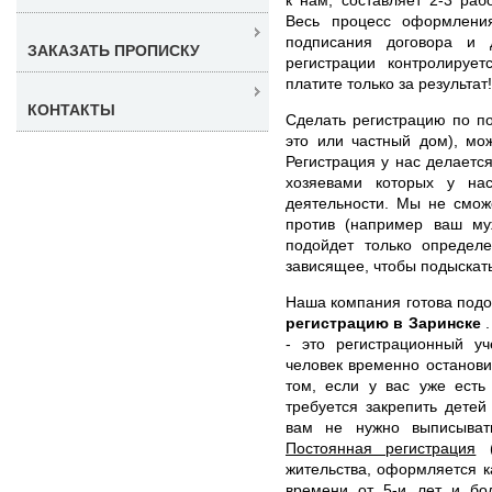
Весь процесс оформлени
подписания договора и 
ЗАКАЗАТЬ ПРОПИСКУ
регистрации контролиру
платите только за результат!
КОНТАКТЫ
Сделать регистрацию по п
это или частный дом), мо
Регистрация у нас делаетс
хозяевами которых у на
деятельности. Мы не смож
против (например ваш муж
подойдет только определ
зависящее, чтобы подыскат
Наша компания готова под
регистрацию в Заринске
- это регистрационный уч
человек временно останови
том, если у вас уже есть
требуется закрепить детей
вам не нужно выписывать
Постоянная регистрация
(
жительства, оформляется 
времени от 5-и лет и бо