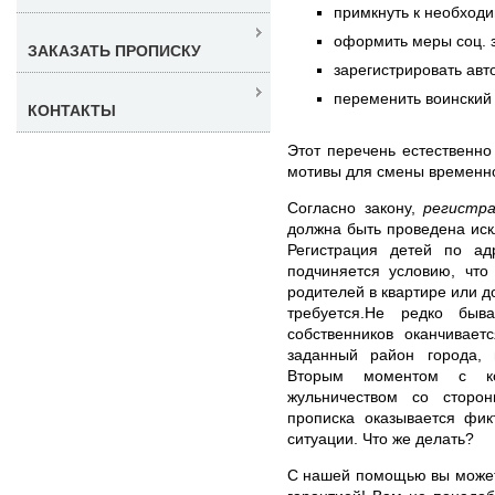
примкнуть к необход
оформить меры соц. 
ЗАКАЗАТЬ ПРОПИСКУ
зарегистрировать авт
переменить воинский 
КОНТАКТЫ
Этот перечень естественно
мотивы для смены временно
Согласно закону,
регистра
должна быть проведена ис
Регистрация детей по ад
подчиняется условию, что
родителей в квартире или д
требуется.Не редко быв
собственников оканчивает
заданный район города, 
Вторым моментом с ко
жульничеством со сторо
прописка оказывается фик
ситуации. Что же делать?
С нашей помощью вы мож